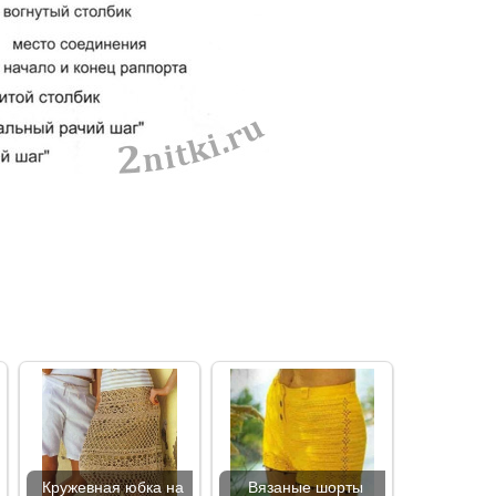
Кружевная юбка на
Вязаные шорты