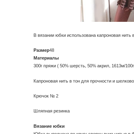
В вязании юбки использована капроновая нить в
Размер
48
Материалы
300г пряжи ( 50% шерсть, 50% акрил, 1613м/100г
Капроновая нить в тон для прочности и шелково
Крючок № 2
Шляпная резинка
Вязание юбки
Юбка выполнена по кругу сверху вниз нитью в 