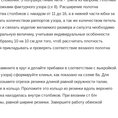
ожками фактурного узора (сх 8). Расширение полотна
а столбиков с накидом от 11 до 16, а в нижней части юбки за
ть количеством раппортов узора, а так же количеством петель
бок и связать изделие желаемого размера и силуэта необходимо
уральную величину, учитывая индивидуальные особенности
бразец 10 на 10 см для того, чтоб рассчитать плотность
я прикладывать и проверять соответствие вязаного полотна
мкните в круг и делайте прибавки в соответствии с выкройкой.
узора) сформируйте клинья, как показано на схеме 8а. Для
озьмите отрезок резинки длиной равной окружности талии,
е в кольцо. Проложите это кольцо из резинки вдоль верхнего
инка находилась внутри столбиков. При вязании ст б/н
ы, равной ширине резинки. Завершите работу обвязкой