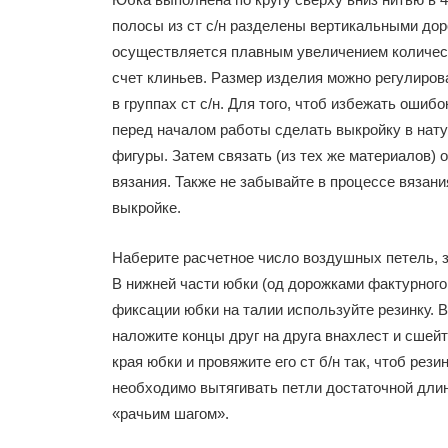
полосы из ст с/н разделены вертикальными дор
осуществляется плавным увеличением количеств
счет клиньев. Размер изделия можно регулирова
в группах ст с/н. Для того, чтоб избежать оши
перед началом работы сделать выкройку в нат
фигуры. Затем связать (из тех же материалов) о
вязания. Также не забывайте в процессе вязани
выкройке.
Наберите расчетное число воздушных петель, за
В нижней части юбки (од дорожками фактурного 
фиксации юбки на талии используйте резинку. В
наложите концы друг на друга внахлест и сшейт
края юбки и провяжите его ст б/н так, чтоб рез
необходимо вытягивать петли достаточной длин
«рачьим шагом».