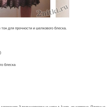
 тон для прочности и шелкового блеска.
)
го блеска
4 сложения: 3 полушерстяные нити + 1нить из капрона. Плотные