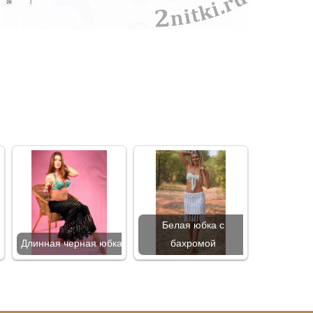
Белая юбка с
Длинная черная юбка
бахромой