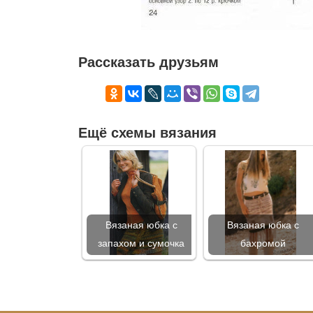
Рассказать друзьям
Ещё схемы вязания
Вязаная юбка с
Вязаная юбка с
запахом и сумочка
бахромой