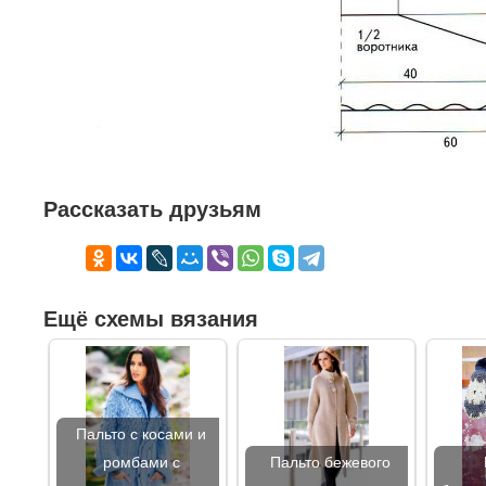
Рассказать друзьям
Ещё схемы вязания
Пальто с косами и
ромбами с
Пальто бежевого