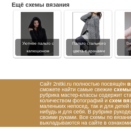
Ещё схемы вязания
Уютное пальто с
Пальто стального
Вя
капюшоном
цвета с аранами
Сайт 2nitki.ru полностью посвящён
в
сможете найти самые свежие
схемы
рубрика мастер-классы содержит ст
количеством фотографий и
схем вя
маленьких непосед, так и для детей
нибудь и для себя. В рубрике руко
своими руками. Все схемы по вязан
выкладываются на сайте в ознакоми