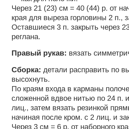
Через 21 (23) см = 40 (44) р. от н
края для выреза горловины 2 п., з
Оставшиеся 3 п. закрыть через 23 
реглана.
Правый рукав:
вязать симметри
Сборка:
детали расправить по вы
высохнуть.
По краям входа в карманы полоче
сложенной вдвое нитью по 24 п. и 
лиц., затем вязать резинкой пря
начиная после кром. с 2 лиц. и за
Через 3 см = 6 р. от наборного кр