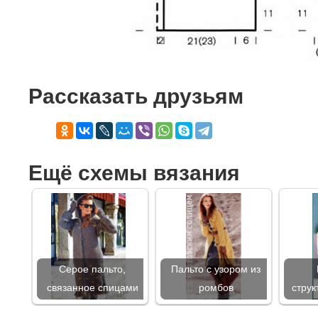
Рассказать друзьям
Ещё схемы вязания
Серое пальто,
Пальто с узором из
связанное спицами
ромбов
стру