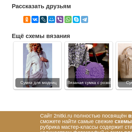
Рассказать друзьям
Ещё схемы вязания
Сумка для модниц
Вязаная сумка с розой
Су
Сайт 2nitki.ru полностью посвящён
в
сможете найти самые свежие
схемы
рубрика мастер-классы содержит ст