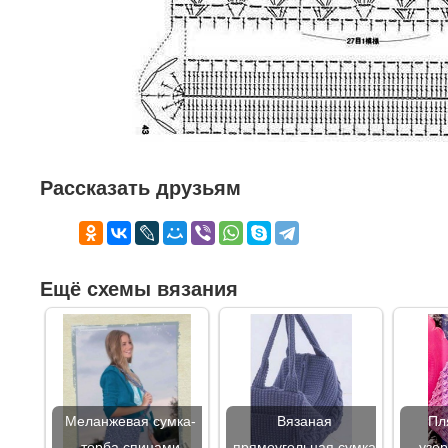
Рассказать друзьям
Ещё схемы вязания
Меланжевая сумка-
Вязаная
Пл
торба спицами
прямоугольная сумка
узор