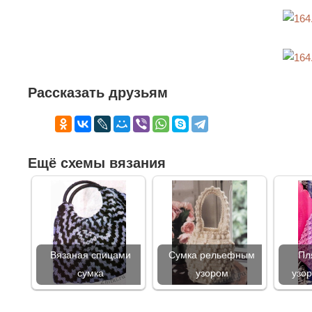
Рассказать друзьям
Ещё схемы вязания
Вязаная спицами
Сумка рельефным
Пл
сумка
узором
узор