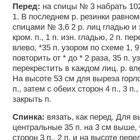
Перед:
на спицы № 3 набрать 102 
1. В последнем р. резинки равном
спицами № 3,6 2 р. лиц гладью и
кром. п., 1 п. изн. гладью, 2 п. п
влево, *35 п. узором по схеме 1, 9
повторить от * до * 2 раза, 35 п. у
перекрестить в каждом лиц. р. влев
На высоте 53 см для выреза гор
п., затем с обеих сторон 4 п., 3 п.
закрыть п.
Спинка:
вязать, как перед. Для 
центральные 35 п. на 3 см выше, 
сторон 3 п., 2 п. и на высоте пере