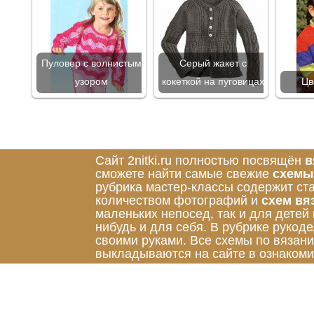
Пуловер с волнистым
Серый жакет с
узором
кокеткой на пуговицах
Цв
Сайт 2nitki.ru полностью посвящён
в
сможете найти самые свежие
схемы
рубрика мастер-классы содержит ст
количеством фотографий и
схем вя
маленьких непосед, так и для детей
нибудь и для себя. В рубрике руко
своими руками. Все схемы по вязан
выкладываются на сайте в ознакоми