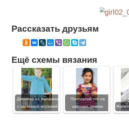
Рассказать друзьям
Ещё схемы вязания
Джемпер на мальчика
Полосатый топ на
с застежкой-молнией
широких лямках
Жилетк