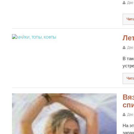
Две
Чит
Ле
Две
В так
устре
Чит
Вя
сп
Две
На эт
запа