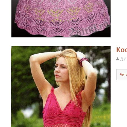
Ко
Две
Чит