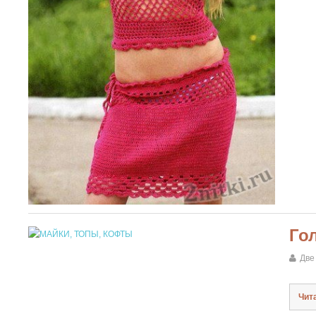
Го
Две
Чит