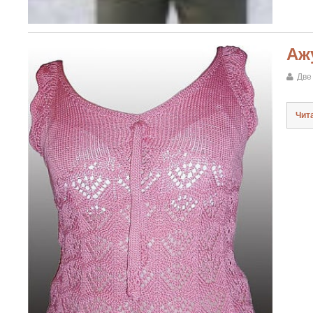
Аж
Две
Чит