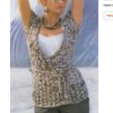
прис
Чит