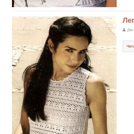
Ле
Две
Чит