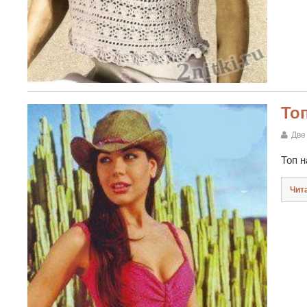
То
Две
Топ н
Чит