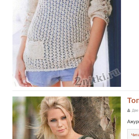
То
Две
Ажур
Чит