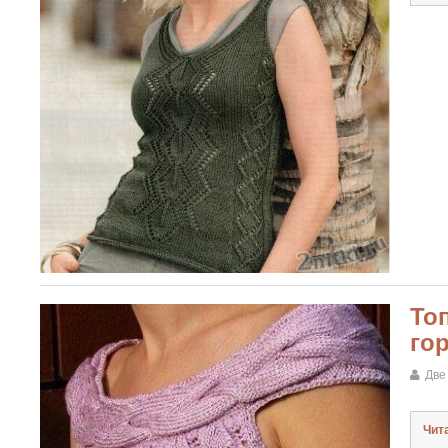
То
го
Две
Чит