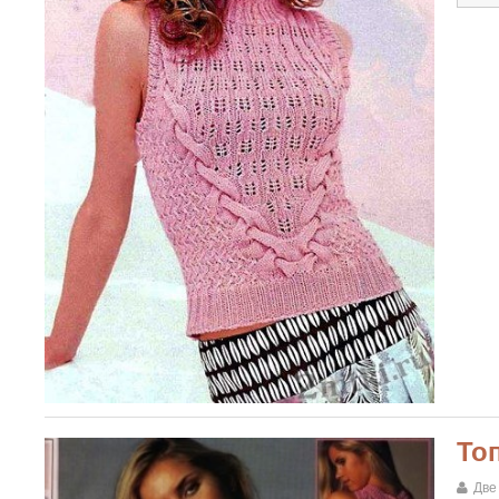
То
Две