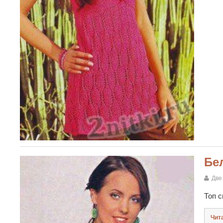
Бе
Две
Топ с
Чит