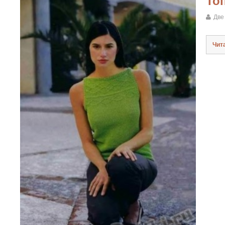
То
Две
Чит