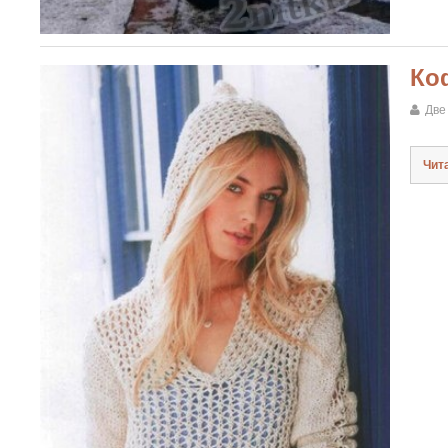
Ко
Две
Чит