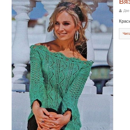
Вя
Две
Краси
Чит