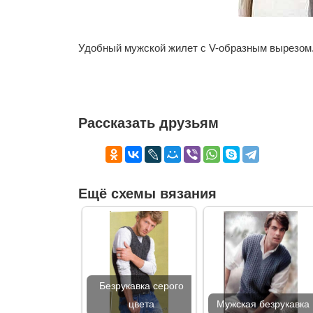
Удобный мужской жилет с V-образным вырезом
Рассказать друзьям
Ещё схемы вязания
Безрукавка серого
цвета
Мужская безрукавка