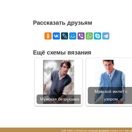
Рассказать друзьям
Ещё схемы вязания
Мужской жилет с
Мужская безрукавка
узором
Сайт 2nitki.ru полностью посвящён
вязанию
и всему, что с ним с