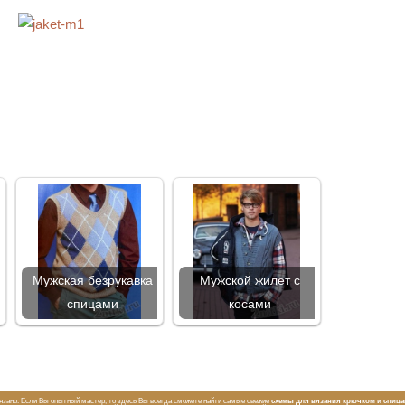
Мужская безрукавка
Мужской жилет с
спицами
косами
вязано. Если Вы опытный мастер, то здесь Вы всегда сможете найти самые свежие
схемы для вязания крючком и спиц