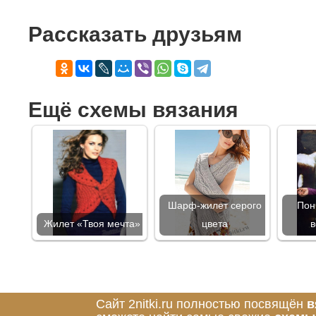
Рассказать друзьям
Ещё схемы вязания
Шарф-жилет серого
Пон
Жилет «Твоя мечта»
цвета
в
Сайт 2nitki.ru полностью посвящён
в