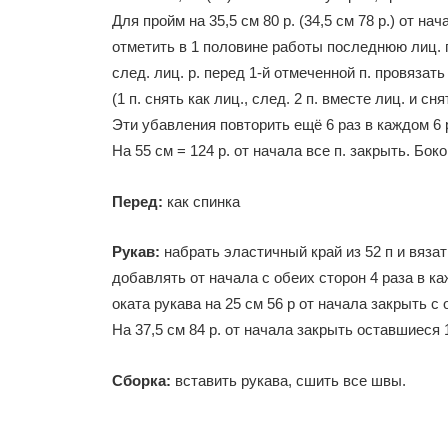
Для пройм на 35,5 см 80 р. (34,5 см 78 р.) от на
отметить в 1 половине работы последнюю лиц. п.
след. лиц. р. перед 1-й отмеченной п. провязать
(1 п. снять как лиц., след. 2 п. вместе лиц. и с
Эти убавления повторить ещё 6 раз в каждом 6 р. (
На 55 см = 124 p. oт начала все п. закрыть. Бок
Перед:
как спинка
Рукав:
набрать эластичный край из 52 п и вяза
добавлять от начала с обеих сторон 4 раза в кажд
оката рукава на 25 см 56 р oт начала закрыть с об
На 37,5 см 84 р. от начала закрыть оставшиеся 1
Сборка:
вставить рукава, сшить все швы.