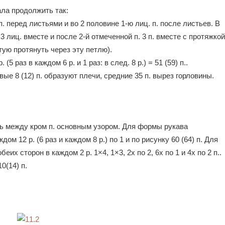
чала продолжить так:
 перед листьями и во 2 половине 1-ю лиц. п. после листьев. В
 3 лиц. вместе и после 2-й отмеченной п. 3 п. вместе с протяжкой
нятую протянуть через эту петлю).
5 раз в каждом 6 р. и 1 раз: в след. 8 р.) = 51 (59) п..
овые 8 (12) п. образуют плечи, средние 35 п. вырез горловины.
ть между кром п. основным узором. Для формы рукава
ом 12 р. (6 раз и каждом 8 р.) по 1 и по рисунку 60 (64) п. Для
еих сторон в каждом 2 р. 1×4, 1×3, 2х по 2, 6х по 1 и 4х по 2 п..
0(14) п.