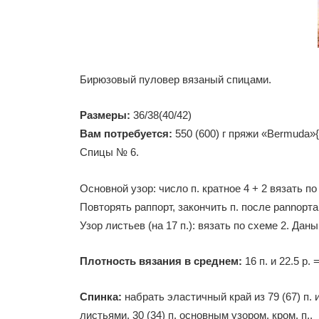
Бирюзовый пуловер вязаный спицами.
Размеры:
36/38(40/42)
Вам потребуется:
550 (600) г пряжи «Bermuda»{
Спицы № 6.
Основной узор: число п. кpaтное 4 + 2 вязать по
Повторять раппорт, закончить п. после pannopтa.
Узор листьев (на 17 п.): вязать по схеме 2. Даны 
Плотность вязания в среднем:
16 п. и 22.5 р.
Спинка:
набрать эластичный край из 79 (67) п. и 
листьями, 30 (34) п. основным узором, кром. п..