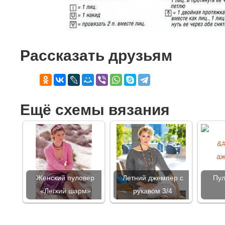
Рассказать друзьям
Ещё схемы вязания
Женский пуловер
Летний джемпер с
Пул
«Легкий шарм»
рукавом 3/4