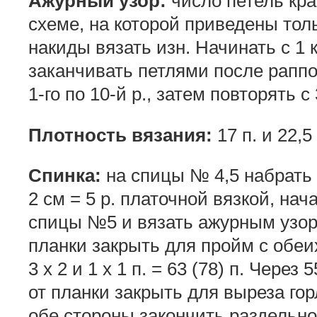
Ажурный узор:
число петель крат
схеме, на которой приведены тольк
накиды вязать изн. Начинать с 1 к
заканчивать петлями после раппор
1-го по 10-й р., затем повторять с 
Плотность вязания:
17 п. и 22,5 
Спинка:
на спицы № 4,5 набрать 8
2 см = 5 р. платочной вязкой, нача
спицы №5 и вязать ажурным узором
планки закрыть для пройм с обеих
3 х 2 и 1 х 1 п. = 63 (78) п. Через 
от планки закрыть для выреза гор
обе стороны закончить раздельно