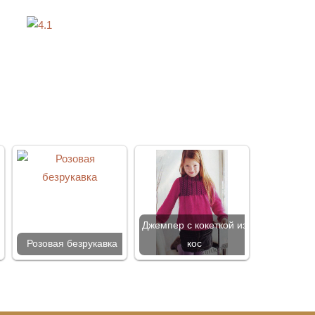
Джемпер с кокеткой из
Розовая безрукавка
кос