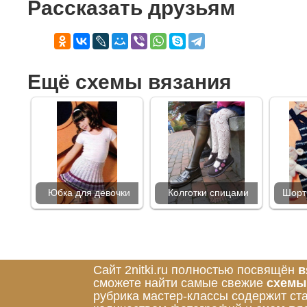
Рассказать друзьям
Ещё схемы вязания
Юбка для девочки
Колготки спицами
Шорт
Сайт 2nitki.ru полностью посвящён
в
сможете найти самые свежие
схемы
рубрика мастер-классы содержит ст