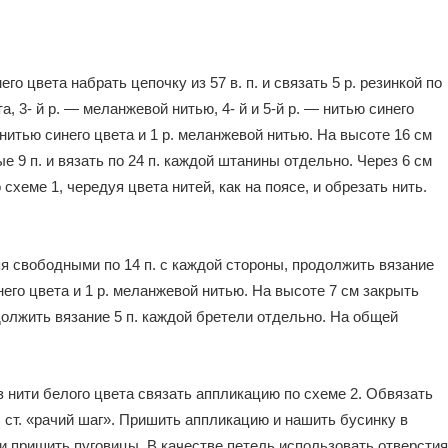
о цвета набрать цепочку из 57 в. п. и связать 5 р. резинкой по
та, 3- й р. — меланжевой нитью, 4- й и 5-й р. — нитью синего
. нитью синего цвета и 1 р. меланжевой нитью. На высоте 16 см
е 9 п. и вязать по 24 п. каждой штанины отдельно. Через 6 см
схеме 1, чередуя цвета нитей, как на поясе, и обрезать нить.
яя свободными по 14 п. с каждой стороны, продолжить вязание
инего цвета и 1 р. меланжевой нитью. На высоте 7 см закрыть
должить вязание 5 п. каждой бретели отдельно. На общей
нити белого цвета связать аппликацию по схеме 2. Обвязать
. ст. «рачий шаг». Пришить аппликацию и нашить бусинку в
и пришить пуговицы. В качестве петель использовать отверстия