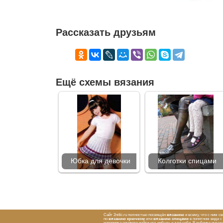
Рассказать друзьям
Ещё схемы вязания
Юбка для девочки
Колготки спицами
Сайт 2nitki.ru полностью посвящён
вязанию
и всему, что с ним с
по
вязанию крючком
или
вязанию спицами
в понятном виде 
наверняка сможете найти что-нибудь и для себя. В рубрике рук