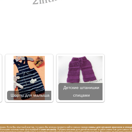
Детские штанишки
Шорты для малыша
спицами
вязано. Если Вы опытный мастер, то здесь Вы всегда сможете найти самые свежие
схемы для вязания крючком и спиц
с большим количеством фотографий и
схем вязания
. Рубрика вязание для детей включает в себя схемы как для самых ма
оделие находятся схемы необычных и красивых вещей которые можно сделать своими руками. Все схемы по вязанию крючк