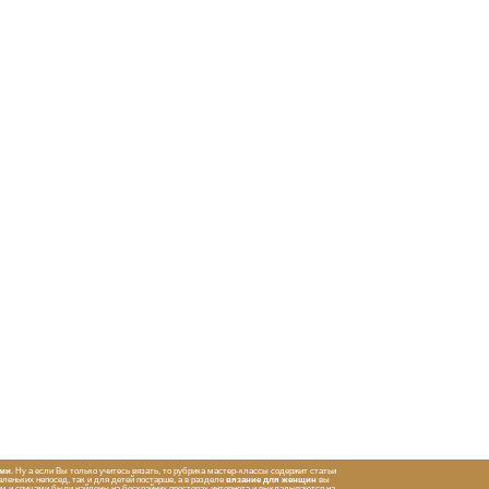
ами
. Ну а если Вы только учитесь вязать, то рубрика мастер-классы содержит статьи
леньких непосед, так и для детей постарше, а в разделе
вязание для женщин
вы
ом и спицами были найдены на бескрайних просторах интернета и выкладываются на