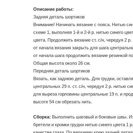
Описание работы:
Задняя деталь шортиков
Внимание! Начинать вязание с пояса. Нитью синег
схеме 1, выполняя 1-й и 2-й р. нитью синего цве
цвета. Продолжить вязание ст. с/н, чередуя 2 р
от начала вязания закрыть для шага центральны
от начала шага продолжить вязание резинкой по 
Общая высота около 26 см.
Передняя деталь шортиков
Вязать, как заднюю деталь. Для грудки, оставл
центральных 29 п. ст. с/н, чередуя 2 р. нитью с
для выреза горловины центральные 19 п. и про
высоте 54 см обрезать нить.
Сборка:
Выполнить шаговый и боковые швы. Из 
бретели и кромки грудки нитью синего цвета 1 р
качестве глаза. По верхнему краю задней детал