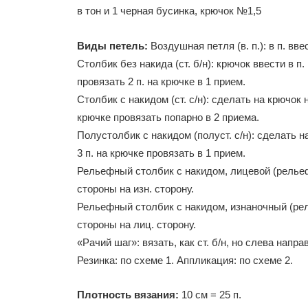
в тон и 1 черная бусинка, крючок №1,5
Виды петель:
Воздушная петля (в. п.): в п. вве
Столбик без накида (ст. б/н): крючок ввести в п.
провязать 2 п. на крючке в 1 прием.
Столбик с накидом (ст. с/н): сделать на крючок н
крючке провязать попарно в 2 приема.
Полустолбик с накидом (полуст. с/н): сделать н
3 п. на крючке провязать в 1 прием.
Рельефный столбик с накидом, лицевой (рельефн. с
стороны на изн. сторону.
Рельефный столбик с накидом, изнаночный (рельефн
стороны на лиц. сторону.
«Рачий шаг»: вязать, как ст. б/н, но слева напра
Резинка: по схеме 1. Аппликация: по схеме 2.
Плотность вязания:
10 см = 25 п.