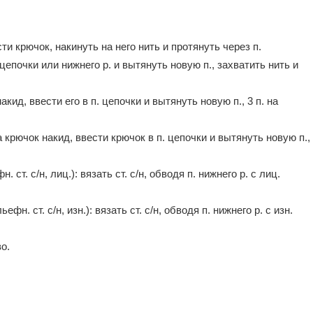
сти крючок, накинуть на него нить и протянуть через п.
 цепочки или нижнего р. и вытянуть новую п., захватить нить и
акид, ввести его в п. цепочки и вытянуть новую п., 3 п. на
а крючок накид, ввести крючок в п. цепочки и вытянуть новую п.,
т. с/н, лиц.): вязать ст. с/н, обводя п. нижнего р. с лиц.
. ст. с/н, изн.): вязать ст. с/н, обводя п. нижнего р. с изн.
во.