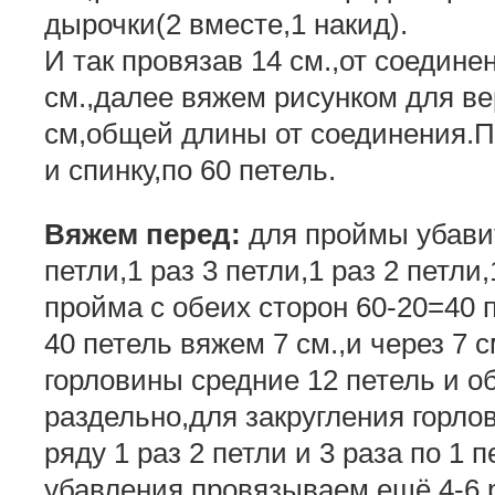
дырочки(2 вместе,1 накид).
И так провязав 14 см.,от соедине
см.,далее вяжем рисунком для в
см,общей длины от соединения.П
и спинку,по 60 петель.
Вяжем перед:
для проймы убавит
петли,1 раз 3 петли,1 раз 2 петли
пройма с обеих сторон 60-20=40 
40 петель вяжем 7 см.,и через 7 
горловины средние 12 петель и о
раздельно,для закругления горло
ряду 1 раз 2 петли и 3 раза по 1 
убавления провязываем ещё 4-6 р