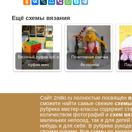
Ещё схемы вязания
Вязаный пуфик куб и
Позитивная овечка
пуфик мяч
Антонина
Пар
Сайт 2nitki.ru полностью посвящён
в
сможете найти самые свежие
схемы
рубрика мастер-классы содержит ст
количеством фотографий и
схем вя
маленьких непосед, так и для детей
нибудь и для себя. В рубрике руко
своими руками. Все схемы по вязан