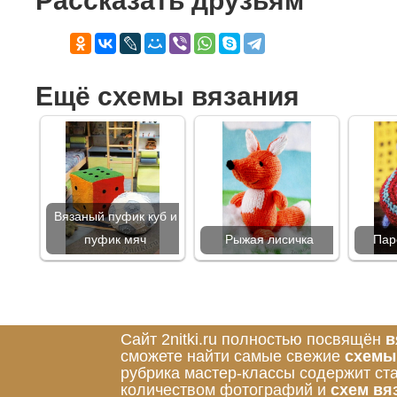
Рассказать друзьям
Ещё схемы вязания
Вязаный пуфик куб и
пуфик мяч
Рыжая лисичка
Пар
Сайт 2nitki.ru полностью посвящён
в
сможете найти самые свежие
схемы
рубрика мастер-классы содержит ст
количеством фотографий и
схем вя