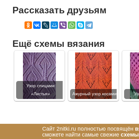
Рассказать друзьям
Ещё схемы вязания
Узор спицами
«Листья»
Ажурный узор косами
Уз
Сайт 2nitki.ru полностью посвящён
в
сможете найти самые свежие
схемы