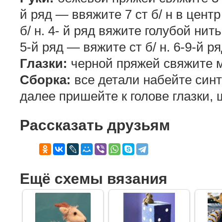
й ряд — ввяжите 7 ст б/ н в центр
б/ н. 4- й ряд вяжите голубой ни
5-й ряд — вяжите ст б/ н. 6-9-й р
Глазки:
черной пряжей свяжите м
Сборка:
все детали набейте синт
далее пришейте к голове глазки, 
Рассказать друзьям
Ещё схемы вязания