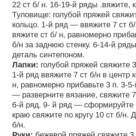
22 ст б/ н. 16-19-й ряды .вяжите, 
Туловище: голубой пряжей свяжите
кольцо. 1-й ряд — ввяжите 7 ст б
вяжите ст б/ н, равномерно прибав
б/н за заднюю стенку. 6-14-й ряд
деталь синтепоном.
Лапки:
голубой пряжей свяжите 3 в
1-й ряд ввяжите 7 ст б/н в центр 
н, равномерно прибавьте 3 п. 3-5-
— разверните вязание, свяжите 7 с
6-й ряд. 9- й ряд — сформируйте 
краю свяжите по кругу 10 ст б/н.
б/н.
Руки:
бежевой пряжей свяжите 3 во