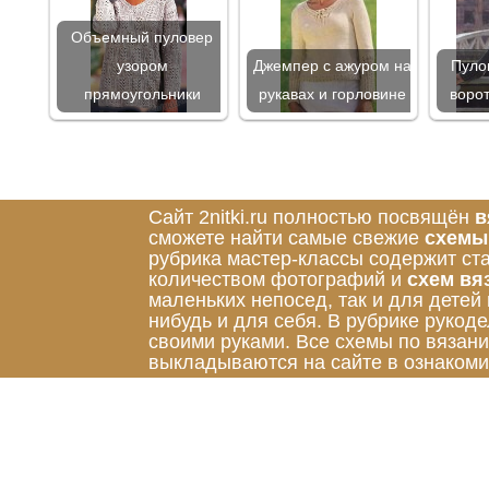
Объемный пуловер
узором
Джемпер с ажуром на
Пуло
прямоугольники
рукавах и горловине
воро
Сайт 2nitki.ru полностью посвящён
в
сможете найти самые свежие
схемы
рубрика мастер-классы содержит ст
количеством фотографий и
схем вя
маленьких непосед, так и для детей
нибудь и для себя. В рубрике руко
своими руками. Все схемы по вязан
выкладываются на сайте в ознакоми