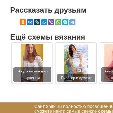
Рассказать друзьям
Ещё схемы вязания
Ажурный пуловер
Ажур
крючком
Пуловер и сумочка
Сайт 2nitki.ru полностью посвящён
в
сможете найти самые свежие
схемы