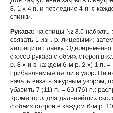
Для закругления закрыть с внутре
8. 1 х 4 п. и последние 4 п. с ка
спинки.
Рукава:
на спицы № 3.5 набрать с
связать 1 изн. р. лицевыми; зате
антрацита планку. Одновременно 
скосов рукава с обеих сторон в ка
р. 8 х и в каждом 6-м р. 2 х) 1 п. =
прибавляемые петли в узор. На вы
начать вязать ажурным узором, п
убавить 7 (11) п. = 60 (76) п.; ра
Кроме того, для дальнейших скос
с обеих сторон в каждом 6-м р. 10