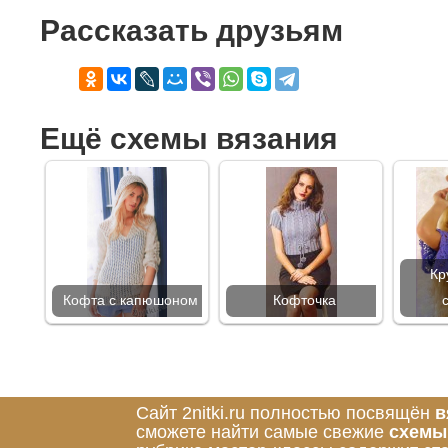
Рассказать друзьям
Ещё схемы вязания
Кр
Кофта с капюшоном
Кофточка
Сайт 2nitki.ru полностью посвящён
в
сможете найти самые свежие
схемы