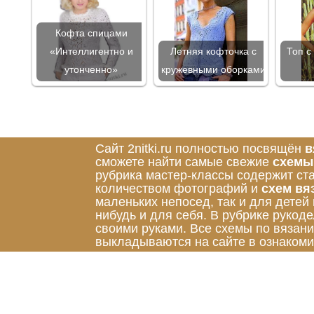
Кофта спицами
«Интеллигентно и
Летняя кофточка с
Топ с
утонченно»
кружевными оборками
Сайт 2nitki.ru полностью посвящён
в
сможете найти самые свежие
схемы
рубрика мастер-классы содержит ст
количеством фотографий и
схем вя
маленьких непосед, так и для детей
нибудь и для себя. В рубрике руко
своими руками. Все схемы по вязан
выкладываются на сайте в ознакоми