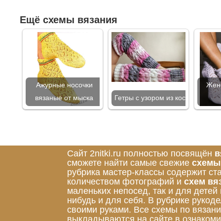
Ещё схемы вязания
Ажурные носочки
Жен
вязаные от мыска
Гетры с узором из кос
Сайт 2nitki.ru полностью посвящён
в
сможете найти самые свежие
схемы
рубрика мастер-классы содержит ст
количеством фотографий и
схем вя
маленьких непосед, так и для детей
нибудь и для себя. В рубрике руко
своими руками. Все схемы по вязан
выкладываются на сайте в ознакоми