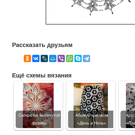
Рассказать друзьям
Ещё схемы вязания
Салфетка вытянутой
Абажур крючком
Кру
формы
«День и Ночь»
«Пав