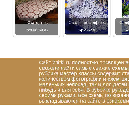
Скатерть с
Овальная салфетка
Салф
ромашками
крючком
«
Сайт 2nitki.ru полностью посвящён
в
сможете найти самые свежие
схемы
рубрика мастер-классы содержит ст
количеством фотографий и
схем вя
маленьких непосед, так и для детей
нибудь и для себя. В рубрике руко
своими руками. Все схемы по вязан
выкладываются на сайте в ознакоми