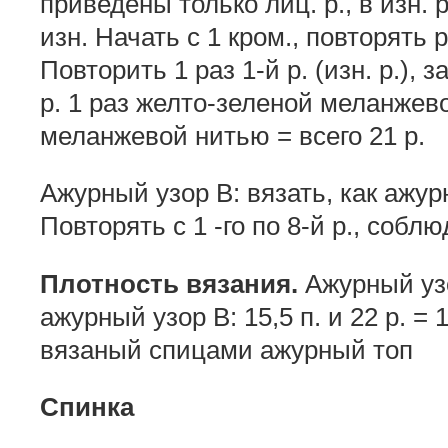
приведены только лиц. р., в изн. 
изн. Начать с 1 кром., повторять р
Повторить 1 раз 1-й р. (изн. р.), 
р. 1 раз желто-зеленой меланже­в
мелан­жевой нитью = всего 21 р.
Ажурный узор В: вязать, как ажур
Повторять с 1 -го по 8-й р., собл
Плотность вязания.
Ажурный узор
ажурный узор В: 15,5 п. и 22 р. = 
вязаный спицами ажурный топ
Спинка