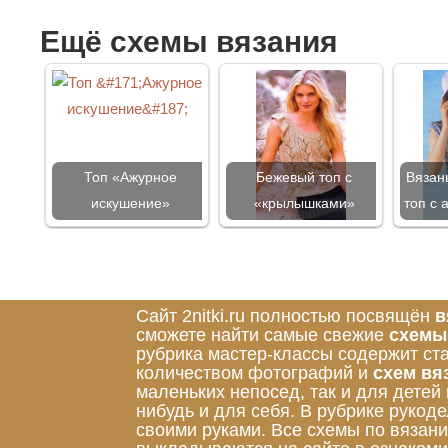
Ещё схемы вязания
Топ «Ажурное
Бежевый топ с
Вязан
искушение»
«крылышками»
топ с
Сайт 2nitki.ru полностью посвящён
в
сможете найти самые свежие
схемы
рубрика мастер-классы содержит ст
количеством фотографий и
схем вя
маленьких непосед, так и для детей
нибудь и для себя. В рубрике руко
своими руками. Все схемы по вязан