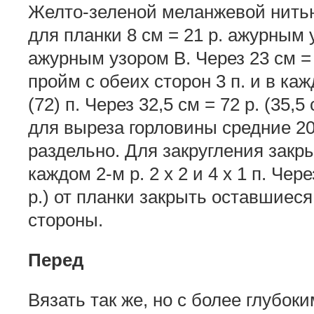
Желто-зеленой меланжевой нитью 
для планки 8 см = 21 р. ажурным 
ажурным узором В. Че­рез 23 см =
пройм с обеих сторон 3 п. и в каждо
(72) п. Через 32,5 см = 72 р. (35,5
для выреза горловины средние 20 
раздельно. Для закругления закры
каждом 2-м р. 2 х 2 и 4 х 1 п. Чере
р.) от планки закрыть оставши­еся
стороны.
Перед
Вязать так же, но с более глу­бо