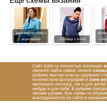
Ещё схемы вязания
Короткий пуловер с
Удлин
воротником
Пуловер с косой
«Эне
Сайт 2nitki.ru полностью посвящён
в
сможете найти самые свежие
схемы
рубрика мастер-классы содержит ст
количеством фотографий и
схем вя
маленьких непосед, так и для детей
нибудь и для себя. В рубрике руко
своими руками. Все схемы по вязан
выкладываются на сайте в ознакоми