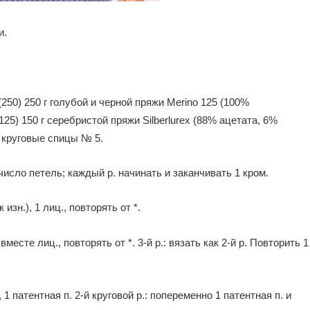
и.
 (250) 250 г голубой и черной пряжи Merino 125 (100%
125) 150 г серебристой пряжи Silberlurex (88% ацетата, 6%
и круговые спицы № 5.
число петель; каждый р. начинать и заканчивать 1 кром.
к изн.), 1 лиц., повторять от *.
 вместе лиц., повторять от *. 3-й р.: вязать как 2-й р. Повторить 1
, 1 патентная п. 2-й круговой р.: попеременно 1 патентная п. и