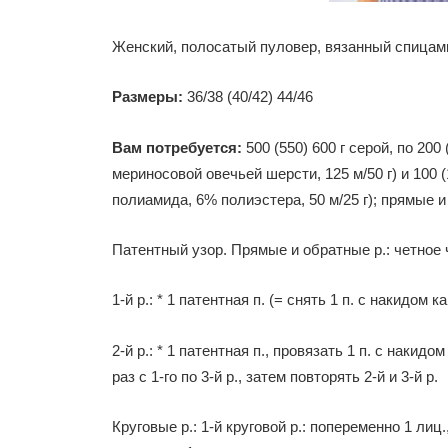
Женский, полосатый пуловер, вязанный спицам
Размеры:
36/38 (40/42) 44/46
Вам потребуется:
500 (550) 600 г серой, по 200
мериносовой овечьей шерсти, 125 м/50 г) и 100 (
полиамида, 6% полиэстера, 50 м/25 г); прямые 
Патентный узор. Прямые и обратные р.: четное 
1-й р.: * 1 патентная п. (= снять 1 п. с накидом ка
2-й р.: * 1 патентная п., провязать 1 п. с накидом
раз с 1-го по 3-й р., затем повторять 2-й и 3-й р.
Круговые р.: 1-й круговой р.: попеременно 1 лиц.