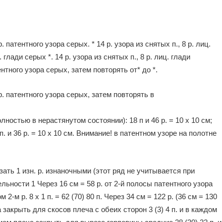
патентного узора серых. * 14 р. узора из снятых п., 8 р. лиц.
. глади серых *. 14 р. узора из снятых п., 8 р. лиц. глади
ентного узора серых, затем повторять от* до *.
. патентного узора серых, затем повторять в
ностью в нерастянутом состоянии): 18 п и 46 р. = 10 х 10 см;
. и 36 р. = 10 х 10 см. Внимание! в патентном узоре на полотне
язать 1 изн. р. изнаночными (этот ряд не учитывается при
ьности 1 Через 16 см = 58 р. от 2-й полосы патентного узора
2-м р. 8 х 1 п. = 62 (70) 80 п. Через 34 см = 122 р. (36 см = 130
а закрыть для скосов плеча с обеих сторон 3 (3) 4 п. и в каждом