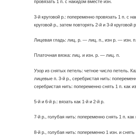
провязать 1 п. с накидом вместе изн.
3-й круговой р.: попеременно провязать 1 п. с на
круговой р., затем повторять 2-й и 3-й круговой р
Лицевая гладь: лиц. р. — лиц. п., изн р. — изн. п.
Платочная вязка: лиц. и изн. р. — лиц. п.
Узор из снятых петель: четное число петель. Каж
лицевые п. 3-й р., серебристая нить: попеременно 
серебристая нить: попеременно снять 1 п. как из
5-й и 6-й р.: вязать как 1-й и 2-й р.
7-й р., голубая нить: попеременно снять 1 п. как 
8-й р., голубая нить: попеременно 1 изн. и снять 