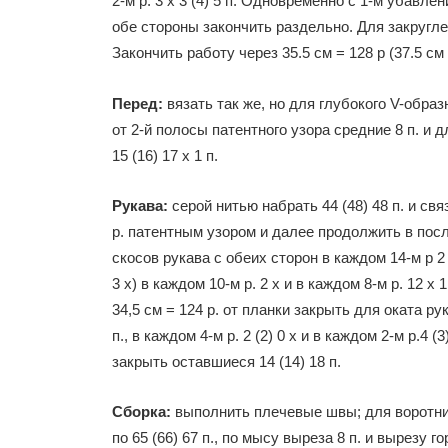
2-м р. 3 х 3 (4) 5 п. Одновременно с 1-м убавле
обе стороны закончить раздельно. Для закруглени
Закончить работу через 35.5 см = 128 р (37.5 см 
Перед:
вязать так же, но для глубокого V-образн
от 2-й полосы патентного узора средние 8 п. и д
15 (16) 17 x 1 п.
Рукава:
серой нитью набрать 44 (48) 48 п. и свя
р. патентным узором и далее продолжить в пос
скосов рукава с обеих сторон в каждом 14-м р 2 х
3 х) в каждом 10-м р. 2 х и в каждом 8-м р. 12 х
34,5 см = 124 р. от планки закрыть для оката рука
п., в каждом 4-м р. 2 (2) 0 х и в каждом 2-м р.4 (3)
закрыть оставшиеся 14 (14) 18 п.
Сборка:
выполнить плечевые швы; для воротник
по 65 (66) 67 п., по мысу выреза 8 п. и вырезу го