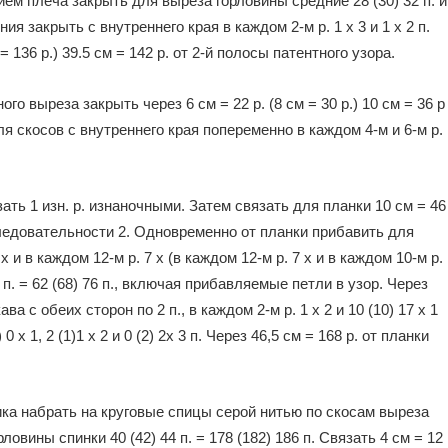
нием плеча закрыть для выреза горловины средние 28 (30) 32 п. и
я закрыть с внутреннего края в каждом 2-м р. 1 х 3 и 1 х 2 п.
= 136 р.) 39.5 см = 142 р. от 2-й полосы патентного узора.
ого выреза закрыть через 6 см = 22 р. (8 см = 30 р.) 10 см = 36 р
ля скосов с внутреннего края попеременно в каждом 4-м и 6-м р.
зать 1 изн. р. изнаночными. Затем связать для планки 10 см = 46
ледовательности 2. Одновременно от планки прибавить для
 и в каждом 12-м р. 7 х (в каждом 12-м р. 7 х и в каждом 10-м р.
 1 п. = 62 (68) 76 п., включая прибавляемые петли в узор. Через
ва с обеих сторон по 2 п., в каждом 2-м р. 1 х 2 и 10 (10) 17 х 1
 0 x 1, 2 (1)1 х 2 и 0 (2) 2x 3 п. Через 46,5 см = 168 р. от планки
а набрать на круговые спицы серой нитью по скосам выреза
рловины спинки 40 (42) 44 п. = 178 (182) 186 п. Связать 4 см = 12