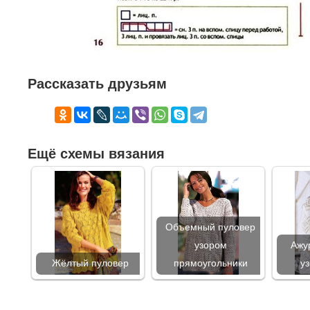
Рассказать друзьям
Ещё схемы вязания
Объемный пуловер
узором
Ажу
Жёлтый пуловер
прямоугольники
уз