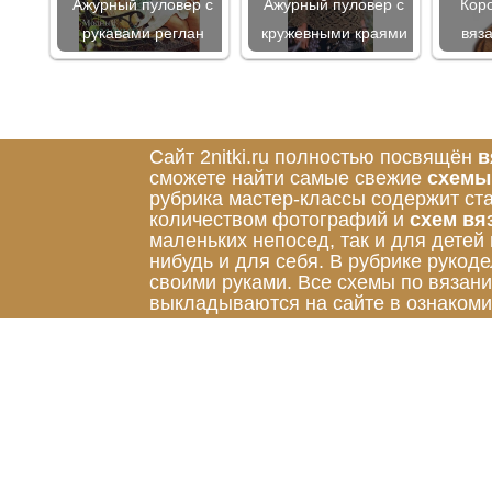
Ажурный пуловер с
Ажурный пуловер с
Кор
рукавами реглан
кружевными краями
вяз
Сайт 2nitki.ru полностью посвящён
в
сможете найти самые свежие
схемы
рубрика мастер-классы содержит ст
количеством фотографий и
схем вя
маленьких непосед, так и для детей
нибудь и для себя. В рубрике руко
своими руками. Все схемы по вязан
выкладываются на сайте в ознакоми