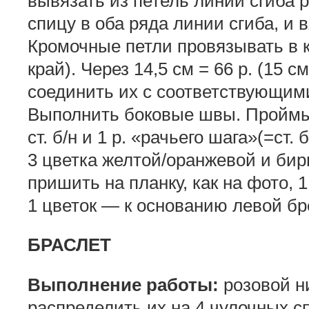
вывязать из петель линии сгиба р
спицу в оба ряда линии сгиба, и 
Кромочные петли провязывать в к
край). Через 14,5 см = 66 р. (15 с
соединить их с соответствующими
Выполнить боковые швы. Проймы 
ст. б/н и 1 р. «рачьего шага»(=ст.
3 цветка желтой/оранжевой и бир
пришить на планку, как на фото, 
1 цветок — к основанию левой бр
БРАСЛЕТ
Выполнение работы:
розовой ни
распределить их на 4 чулочных сп