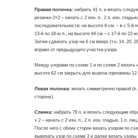
Правая полочка:
набрать 41 п. и вязать следующ
резинки 2×2 – начать с 2 изн. п.. 2 п. изн. глад
последовательности: на высоте 8 см. – в с 5-й по
13-й по 18-ю п., на высоте 44 см – с 17-й по 22-
Затем сдвигать узор на 6 см вверх (т.о. 14. 20. 2
вправо от предыдущего участка узора.
Между узорами по схеме 1 и по схеме 2 вязать и
высоте 62 см закрыть для выреза горловины 12 п.
Левая полочка:
вязать симметрично правой (п.
сторону).
Спинка:
набрать 78 п. и вязать следующим образо
х 2 – начать с 2 изн. п., 2 п. изн. гладью, 1 п. 
После чего с обеих сторон вязать узором по схем
вывязать узор по схеме 3 и далее вязать узоры