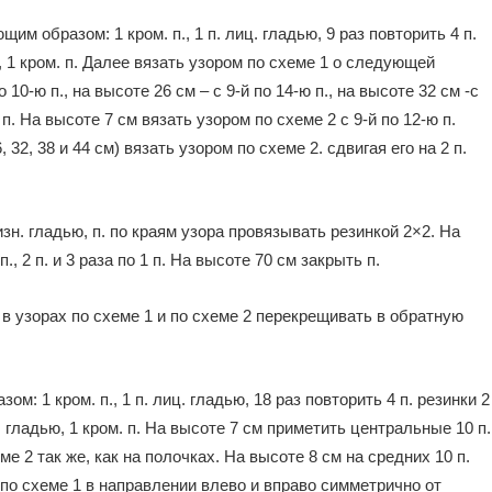
им образом: 1 кром. п., 1 п. лиц. гладью, 9 раз повторить 4 п.
ью, 1 кром. п. Далее вязать узором по схеме 1 о следующей
 10-ю п., на высоте 26 см – с 9-й по 14-ю п., на высоте 32 см -с
ю п. На высоте 7 см вязать узором по схеме 2 с 9-й по 12-ю п.
6, 32, 38 и 44 см) вязать узором по схеме 2. сдвигая его на 2 п.
зн. гладью, п. по краям узора провязывать резинкой 2×2. На
, 2 п. и 3 раза по 1 п. На высоте 70 см закрыть п.
 в узорах по схеме 1 и по схеме 2 перекрещивать в обратную
м: 1 кром. п., 1 п. лиц. гладью, 18 раз повторить 4 п. резинки 2
лиц. гладью, 1 кром. п. На высоте 7 см приметить центральные 10 п.
е 2 так же, как на полочках. На высоте 8 см на средних 10 п.
 по схеме 1 в направлении влево и вправо симметрично от