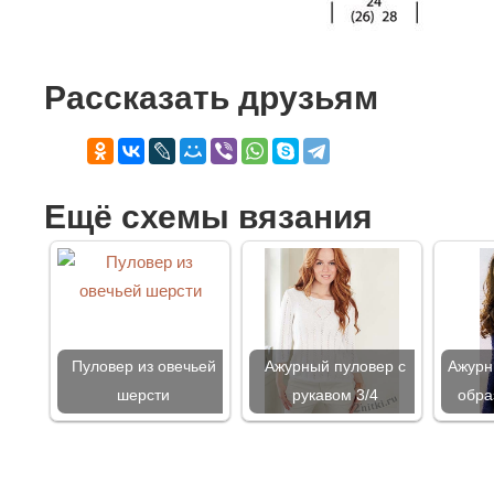
Рассказать друзьям
Ещё схемы вязания
Пуловер из овечьей
Ажурный пуловер с
Ажурн
шерсти
рукавом 3/4
обра