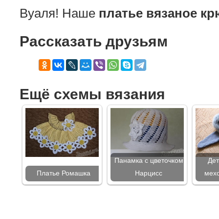
Вуаля! Наше
платье вязаное к
Рассказать друзьям
Ещё схемы вязания
Панамка с цветочком
Дет
Платье Ромашка
Нарцисс
мехо