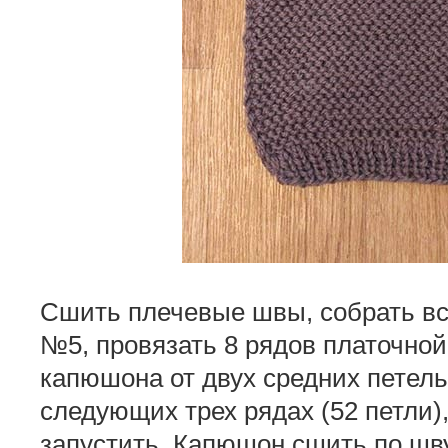
Сшить плечевые швы, собрать все
№5, провязать 8 рядов платочной
капюшона от двух средних петель
следующих трех рядах (52 петли),
запустить. Капюшон сшить по шву