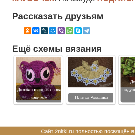
Рассказать друзьям
Ещё схемы вязания
Де
Детская шапочка-сова
подуш
крючком
Платье Ромашка
Сайт 2nitki.ru полностью посвящён
в