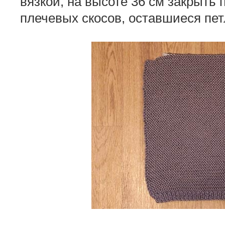
вязкой, на высоте 36 см закрыть п
плечевых скосов, оставшиеся петл