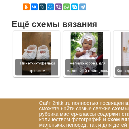
Ещё схемы вязания
Пинетки-туфельки
Чепчик-корона для
крючком
маленькой принцессы
Конве
Сайт 2nitki.ru полностью посвящён
в
сможете найти самые свежие
схемы
рубрика мастер-классы содержит ст
количеством фотографий и
схем вя
маленьких непосед, так и для детей