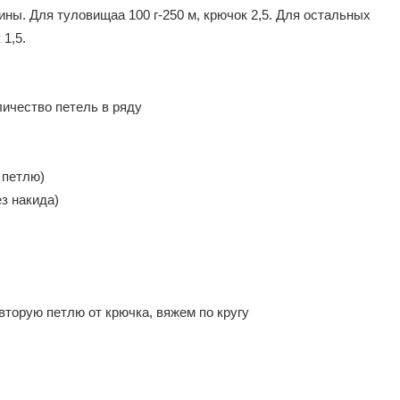
ны. Для туловищаа 100 г-250 м, крючок 2,5. Для остальных
1,5.
личество петель в ряду
 петлю)
з накида)
 вторую петлю от крючка, вяжем по кругу