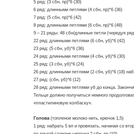
5 ряд: (3 сбн, пр)*6 (30)
6 ряд: длинными петлями (4 сбн, пр)*6 (36)
7 ряд: (5 сбн, пр)*6 (42)
8 ряд: длинными петлями (6 сбн, пр)*6 (48)
9 – 21 ряды: 48 сбн/длинные петли (чередуя ря
22 ряд: длинными петлями (6 сбн, уб)*6 (42)
23 ряд: (5 сбн, уб)*6 (36)
24 ряд: длинными петлями (4 сбн, уб)*6 (30)
25 ряд: (3 сбн, уб)*6 (24)
26 ряд: длинными петлями (2 сбн, уб)*6 (18) н
27 ряд: (сбн, уб)*6 (12)
28 ряд: длинными петлями уб до конца. Закончи
Тельце должно получиться немного продолговаты
«пластилиновую колбаску».
Голова
(топленое молоко нить, крючок 1,5)
1 ряд: набрать 5 вп и провязать, начиная со вто
по другой стороне цепочки 2 сбн, пр (10)