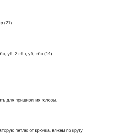
пр (21)
н, уб, 2 сбн, уб, сбн (14)
нить для пришивания головы.
 вторую петлю от крючка, вяжем по кругу