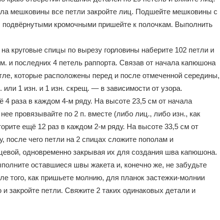
ачала мешковины все петли закройте лиц. Подшейте мешковины с
 с подвёрнутыми кромочными пришейте к полочкам. Выполнить
 на круговые спицы по вырезу горловины наберите 102 петли и
ром. и последних 4 петель раппорта. Связав от начала капюшона
петле, которые расположены перед и после отмеченной середины,
 или 1 изн. и 1 изн. скрещ. — в зависимости от узора.
4 раза в каждом 4-м ряду. На высоте 23,5 см от начала
е провязывайте по 2 п. вместе (либо лиц., либо изн., как
орите ещё 12 раз в каждом 2-м ряду. На высоте 33,5 см от
, после чего петли на 2 спицах сложите пополам и
ицевой, одновременно закрывая их для создания шва капюшона.
ыполните оставшиеся швы жакета и, конечно же, не забудьте
ле того, как пришьете молнию, для планок застежки-молнии
ю и закройте петли. Свяжите 2 таких одинаковых детали и