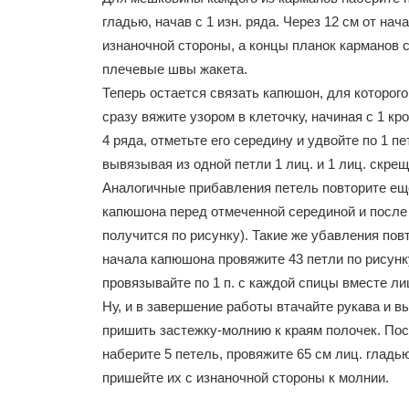
гладью, начав с 1 изн. ряда. Через 12 см от н
изнаночной стороны, а концы планок карманов
плечевые швы жакета.
Теперь остается связать капюшон, для которого
сразу вяжите узором в клеточку, начиная с 1 к
4 ряда, отметьте его середину и удвойте по 1 
вывязывая из одной петли 1 лиц. и 1 лиц. скрещ.
Аналогичные прибавления петель повторите ещё 
капюшона перед отмеченной серединой и после не
получится по рисунку). Такие же убавления повт
начала капюшона провяжите 43 петли по рисунку
провязывайте по 1 п. с каждой спицы вместе л
Ну, и в завершение работы втачайте рукава и в
пришить застежку-молнию к краям полочек. Пос
наберите 5 петель, провяжите 65 см лиц. гладь
пришейте их с изнаночной стороны к молнии.