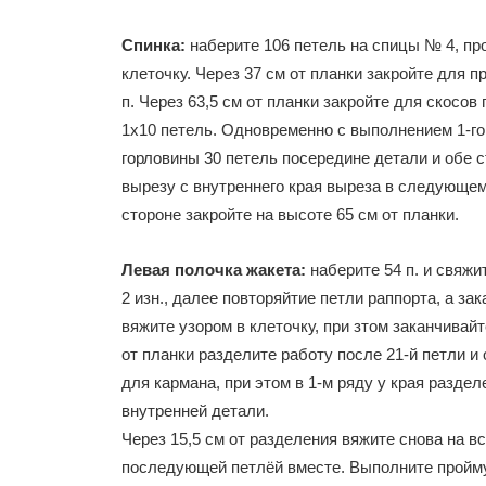
Спинка:
наберите 106 петель на спицы № 4, пр
клеточку. Через 37 см от планки закройте для пр
п. Через 63,5 см от планки закройте для скосов
1х10 петель. Одновременно с выполнением 1-го
горловины 30 петель посередине детали и обе 
вырезу с внутреннего края выреза в следующем 
стороне закройте на высоте 65 см от планки.
Левая полочка жакета:
наберите 54 п. и свяжи
2 изн., далее повторяйтие петли раппорта, а з
вяжите узором в клеточку, при зтом заканчивай
от планки разделите работу после 21-й петли и
для кармана, при этом в 1-м ряду у края раздел
внутренней детали.
Через 15,5 см от разделения вяжите снова на вс
последующей петлёй вместе. Выполните пройму п