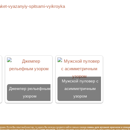
Мужской пуловер с
м
Джемпер рельефным
асимметричным
узором
узором
вязано. Если Вы опытный мастер, то здесь Вы всегда сможете найти самые свежие
схемы для вязания крючком и спиц
с большим количеством фотографий и
схем вязания
. Рубрика вязание для детей включает в себя схемы как для самых ма