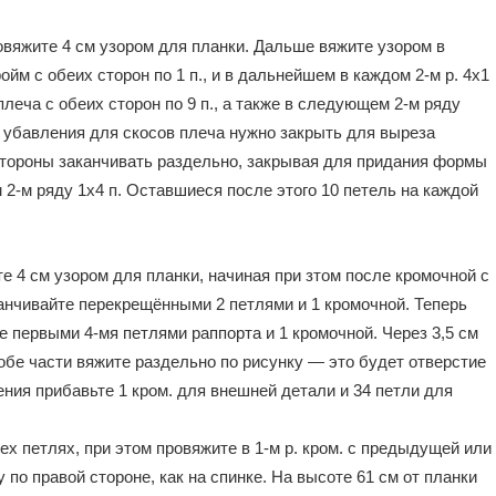
овяжите 4 см узором для планки. Дальше вяжите узором в
ойм с обеих сторон по 1 п., и в дальнейшем в каждом 2-м р. 4х1
 плеча с обеих сторон по 9 п., а также в следующем 2-м ряду
 убавления для скосов плеча нужно закрыть для выреза
стороны заканчивать раздельно, закрывая для придания формы
2-м ряду 1х4 п. Оставшиеся после этого 10 петель на каждой
те 4 см узором для планки, начиная при зтом после кромочной с
аканчивайте перекрещёнными 2 петлями и 1 кромочной. Теперь
те первыми 4-мя петлями раппорта и 1 кромочной. Через 3,5 см
 обе части вяжите раздельно по рисунку — это будет отверстие
ения прибавьте 1 кром. для внешней детали и 34 петли для
ех петлях, при этом провяжите в 1-м р. кром. с предыдущей или
о правой стороне, как на спинке. На высоте 61 см от планки