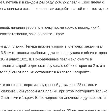
 8 петель и в каждом 2-м ряду 2х4, 2х2 петли. Скос плеча с
 на спинке и оставшиеся петли закройте на той же высоте, как
вой, начиная узор в клеточку после кром. с последних 4
 соответственно, заканчивайте 1 кром.
м для планки. Теперь вяжите узором в клеточку, заканчивая
 3,5 см от планки прибавьте для скосов рукава с обеих сторон
и 10-м рядах 10х1 п. Прибавленные петли включайте в
 планки закройте для оката рукава с обеих сторон по 2 п. и в
те 55,5 см от планки оставшиеся 48 петель закройте.
те по краю отверстия внутренней детали по 28 петель и
 свяжите 3 см узором для планки, при этом повторяйте только
 2 петлями и 1 кром. В последнем изнаночном ряду все петли
о краю отверстий внешних деталей по 29 петель и вяжите лиц.