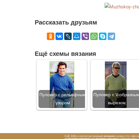
Рассказать друзьям
Ещё схемы вязания
Пуловер с рельефным
Пуловер с V-образны
узором
вырезом
Сайт 2nitki.ru полностью посвящён
вязанию
и всему, что с ним с
по
вязанию крючком
или
вязанию спицами
в понятном виде 