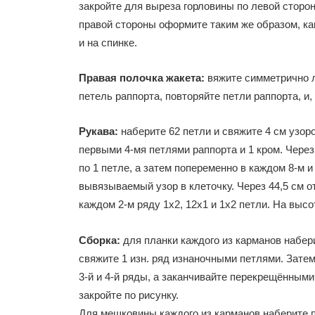
закройте для выреза горловины по левой стороне
правой стороны оформите таким же образом, как
и на спинке.
Правая полочка жакета:
вяжите симметрично ле
петель раппорта, повторяйте петли раппорта, и,
Рукава:
наберите 62 петли и свяжите 4 см узоро
первыми 4-мя петлями раппорта и 1 кром. Через
по 1 петле, а затем попеременно в каждом 8-м 
вывязываемый узор в клеточку. Через 44,5 см от
каждом 2-м ряду 1х2, 12х1 и 1х2 петли. На высо
Сборка:
для планки каждого из карманов набери
свяжите 1 изн. ряд изнаночными петлями. Затем
3-й и 4-й ряды, а заканчивайте перекрещёнными
закройте по рисунку.
Для мешковины каждого из карманов наберите п