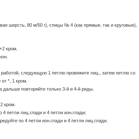
ая шерсть, 80 м/50 г), спицы № 4 (как прямые, так и круговые),
+2 кром.
изн.
 за работой, следующую 1 петлю провяжите лиц., затем петлю со
от *, 1 кром.
 а дальше повторяйте только 3-й и 4-й ряды.
2 кром.
4 петли лиц.глади и 4 петли изн.глади;
дуйте по 4 петли изн.глади и 4 петли лиц.глади.