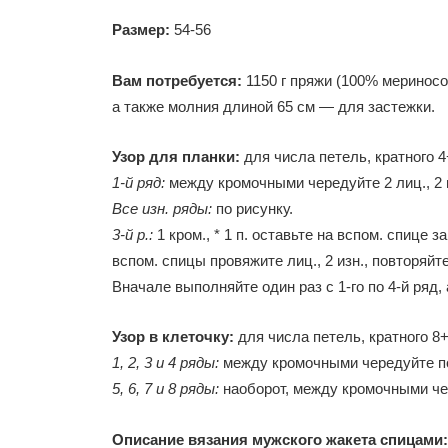
Размер:
54-56
Вам потребуется:
1150 г пряжи (100% мериносов
а также молния длиной 65 см — для застежки.
Узор для планки:
для числа петель, кратного 4
1-й ряд:
между кромочными чередуйте 2 лиц., 2 
Все изн. ряды:
по рисунку.
3-й р.:
1 кром., * 1 п. оставьте на вспом. спице
вспом. спицы провяжите лиц., 2 изн., повторяйте 
Вначале выполняйте один раз с 1-го по 4-й ряд,
Узор в клеточку:
для числа петель, кратного 8+
1, 2, 3 и 4 ряды:
между кромочными чередуйте по 
5, 6, 7 и 8 ряды:
наоборот, между кромочными чере
Описание вязания мужского жакета спицами: