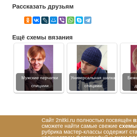
Рассказать друзьям
Ещё схемы вязания
Мужские перчатки
Универсальная шапка
Беже
спицами
спицами
д
Сайт 2nitki.ru полностью посвящён
в
сможете найти самые свежие
схемы
рубрика мастер-классы содержит ст