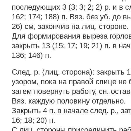
последующих 3 (3; 3; 2; 2) р. и в с
162; 174; 188) п. Вяз. без уб. до 
26) см, закончив на лиц. стороне.
Для формирования выреза горлов
закрыть 13 (15; 17; 19; 21) п. в нач
136; 146) п.
След. р. (лиц. сторона): закрыть 13
узором, пока на правой спице не бу
затем повернуть работу, сн. остав
Вяз. каждую половину отдельно.
Закрыть 4 п. в начале след. р., з
16; 18; 20) п.
С лиц. стороны присоединить рабо