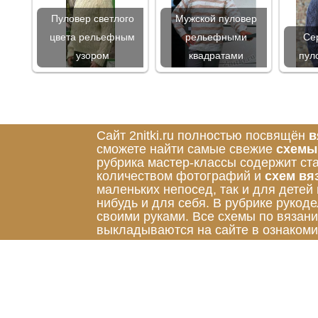
Пуловер светлого
Мужской пуловер
цвета рельефным
рельефными
Се
узором
квадратами
пул
Сайт 2nitki.ru полностью посвящён
в
сможете найти самые свежие
схемы
рубрика мастер-классы содержит ст
количеством фотографий и
схем вя
маленьких непосед, так и для детей
нибудь и для себя. В рубрике руко
своими руками. Все схемы по вязан
выкладываются на сайте в ознакоми