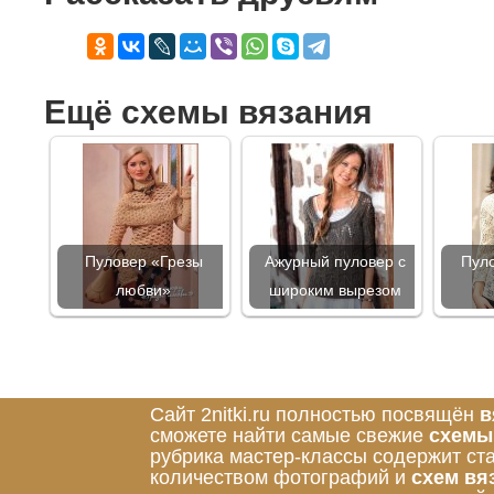
Ещё схемы вязания
Пуловер «Грезы
Ажурный пуловер с
Пул
любви»
широким вырезом
Сайт 2nitki.ru полностью посвящён
в
сможете найти самые свежие
схемы
рубрика мастер-классы содержит ст
количеством фотографий и
схем вя