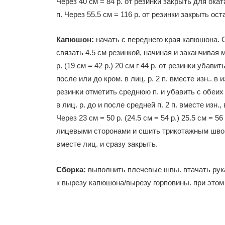
Через 40 см = 84 р. от резинки закрыть для оката 
п. Через 55.5 см = 116 р. от резинки закрыть ост
Капюшон:
начать с переднего края капюшона. С
связать 4.5 см резинкой, начиная и заканчивая м
р. (19 см = 42 р.) 20 см г 44 р. от резинки убави
после или до кром. в лиц. р. 2 п. вместе изн.. в 
резинки отметить среднюю п. и убавить с обеих с
в лиц. р. до и после средней п. 2 п. вместе изн.,
Через 23 см = 50 р. (24.5 см = 54 р.) 25.5 см = 
лицевыми сторонами и сшить трикотажным швом 
вместе лиц. и сразу закрыть.
Сборка:
выполнить плечевые швы. втачать рук
к вырезу капюшона/вырезу горповины. при этом