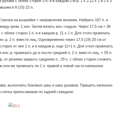
рукава с обеих сторон 3 п. и в каждом 2-м р. 1 х 2,12 х 1 и 2 х 3
авшиеся 8 (15) 22 п.
трелка на выкройке = направление вязания. Набрать 107 п. и
ежду кром. 1 изн. Затем вязать изн. гладью. Через 17,5 см = 38
ть с обеих сторон 1 п. и в каждом р. 11 х 1 п. Для этого провязать
изн. р. 2 п. вместе лиц. Одновременно через 17,5 (19) 20 см от
торон от нее 1 п. и в каждом р. еще 11×1 п. Для этого провязать
 в изн. р. провязать до и после средней п. 2 п. вместе лиц. = 59 п.
56 р. от резинки закрыть среднюю п., 29 п. с обеих сторон сложить
или же провязать по 1 п. правой и левой части капюшона
ава, выполнить боковые швы и швы рукавов. Пришить капюшон
 слегка припосаживая по задней середине.