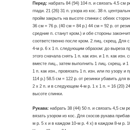
Перед:
набрать 84 (94) 104 п. и связать 4.5 см 
гпади. 21 (26) 31 п. узора из кос. 38 п. центральн
пройм закрыть на высоте спинки с обеих сторон 5
36 см = 76 р. (40 см = 84 р.) 44 см = 92 р. от 
средние п. станут кром.) и обе стороны законч
соответственно после кром. 2 лиц. скрещ. Для 
4-м р. 6 х 1 п. следующим образом: до выреза п
этого сначала снять 1 п. как изн. и 1 п. как изн
вместе лиц., затем выполнить 1 лиц. скрещ. и 1 
1 п. как изн., провязать 1 п. изн. или по узору и 
114 р.) 58.5 см = 122 р. от резинки убавить для 
2 х 2 п. и в следующем 4-м р. 1 х 1 п. = 16 (20)
высоте спинки.
Рукава:
набрать 38 (44) 50 п. и связать 4,5 см р
вязать узором из кос. Для скосов рукава прибави
м р. 5 х и в каждом 10-м р. 4 х) в каждом 8-м р. 10