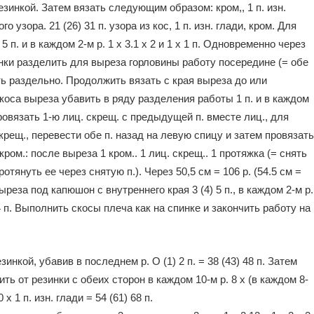
резинкой. Затем вязать следующим образом: кром,, 1 п. изн.
ого узора. 21 (26) 31 п. узора из кос, 1 п. изн. глади, кром. Для
 п. и в каждом 2-м р. 1 х 3.1 х 2 и 1 х 1 п. Одновременно через
резинки разделить для выреза горловины работу посередине (= обе
ить раздельно. Продолжить вязать с края выреза до или
скоса выреза убавить в ряду разделения работы 1 п. и в каждом
ровязать 1-ю лиц. скрещ. с предыдущей п. вместе лиц., для
. скрещ., перевести обе п. назад на левую спицу и затем провязать
кром.: после выреза 1 кром.. 1 лиц. скрещ.. 1 протяжка (= снять
протянуть ее через снятую п.). Через 50,5 см = 106 р. (54.5 см =
выреза под капюшон с внутреннего края 3 (4) 5 п., в каждом 2-м р.
 24 п. Выполнить скосы плеча как на спинке и закончить работу на
езинкой, убавив в последнем р. О (1) 2 п. = 38 (43) 48 п. Затем
ть от резинки с обеих сторон в каждом 10-м р. 8 х (в каждом 8-
 х 1 п. изн. глади = 54 (61) 68 п.