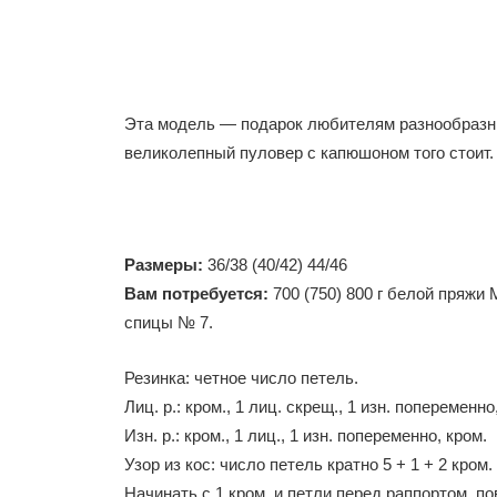
Эта модель — подарок любителям разнообразны
великолепный пуловер с капюшоном того стоит.
Размеры:
36/38 (40/42) 44/46
Вам потребуется:
700 (750) 800 г белой пряжи 
спицы № 7.
Резинка: четное число петель.
Лиц. р.: кром., 1 лиц. скрещ., 1 изн. попеременно
Изн. р.: кром., 1 лиц., 1 изн. попеременно, кром.
Узор из кос: число петель кратно 5 + 1 + 2 кром.
Начинать с 1 кром. и петли перед раппортом, пов