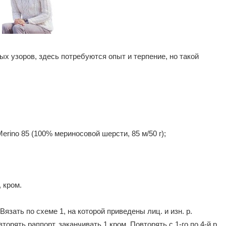
х узоров, здесь потребуются опыт и терпение,
но такой
Merino 85 (100% мериносовой шерсти, 85 м/50 г);
, кром.
 Вязать по схеме 1, на которой приведены лиц. и изн. р.
торять раппорт, заканчивать 1 кром. Повторять с 1-го по 4-й р.