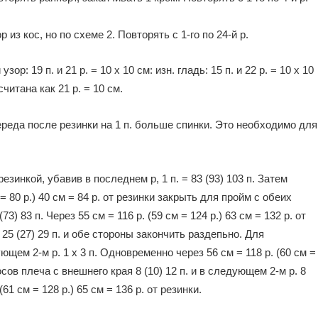
 из кос, но по схеме 2. Повторять с 1-го по 24-й р.
ор: 19 п. и 21 р. = 10 х 10 см: изн. гладь: 15 п. и 22 р. = 10 х 10
читана как 21 р. = 10 см.
реда после резинки на 1 п. больше спинки. Это необходимо для
резинкой, убавив в последнем р, 1 п. = 83 (93) 103 п. Затем
 = 80 р.) 40 см = 84 р. от резинки закрыть для пройм с обеих
 (73) 83 п. Через 55 см = 116 р. (59 см = 124 р.) 63 см = 132 р. от
5 (27) 29 п. и обе стороны закончить раздепьно. Для
ющем 2-м р. 1 х 3 п. Одновременно через 56 см = 118 р. (60 см =
осов плеча с внешнего края 8 (10) 12 п. и в следующем 2-м р. 8
(61 см = 128 р.) 65 см = 136 р. от резинки.