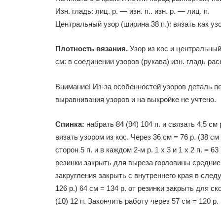
Изн. гладь: лиц. р. — изн. п.. изн. р. — лиц. п.
Центральный узор (ширина 38 п.): вязать как узор
Плотность вязания.
Узор из кос и центральный уз
см: в соединении узоров (рукава) изн. гладь расс
Внимание! Из-за особенностей узоров деталь пе
выравнивания узоров и на выкройке не учтено.
Спинка:
набрать 84 (94) 104 п. и связать 4,5 см 
вязать узором из кос. Через 36 см = 76 р. (38 см
сторон 5 п. и в каждом 2-м р. 1 х 3 и 1 х 2 п. = 63
резинки закрыть для выреза горловины средние 2
закругления закрыть с внутреннего края в следу
126 р.) 64 см = 134 р. от резинки закрыть для ск
(10) 12 п. Закончить работу через 57 см = 120 р. 