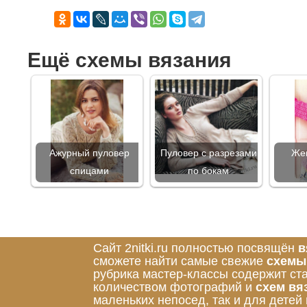
Ещё схемы вязания
Ажурный пуловер
Пуловер с разрезами
Жен
спицами
по бокам
Сайт 2nitki.ru полностью посвящён
в
сможете найти самые свежие
схемы
рубрика мастер-классы содержит ст
количеством фотографий и
схем вя
маленьких непосед, так и для детей